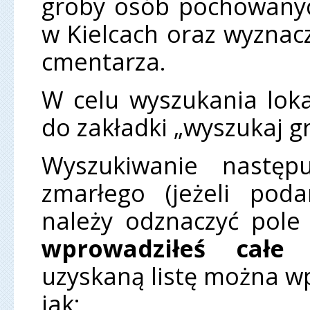
groby osób pochowanyc
w Kielcach oraz wyznac
cmentarza.
W celu wyszukania lokal
do zakładki „wyszukaj g
Wyszukiwanie następ
zmarłego (jeżeli pod
należy odznaczyć pol
wprowadziłeś całe 
uzyskaną listę można wp
jak: