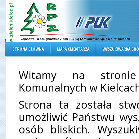
STRONA GŁÓWNA
MAPA CMENTARZA
WYSZUKIWARKA GR
Witamy na stronie 
Komunalnych w Kielcach
Strona ta została st
umożliwić Państwu wys
osób bliskich. Wyszuk